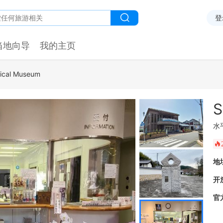
登
当地向导
我的主页
rical Museum
S
水
󰺂
地
开
官