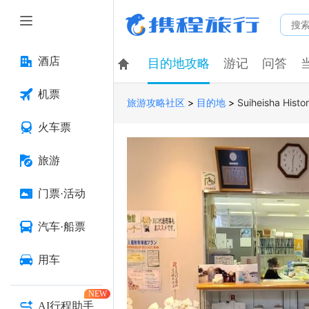
酒店
目的地攻略
游记
问答
机票
>
>
Suiheisha Histo
旅游攻略社区
目的地
火车票
旅游
门票·活动
汽车·船票
用车
NEW
AI行程助手