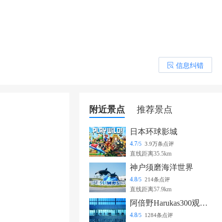
信息纠错
󰎒
附近景点
推荐景点
日本环球影城
4.7
/5
3.9万条点评
直线距离35.5km
神户须磨海洋世界
4.8
/5
214条点评
直线距离57.9km
阿倍野Harukas300观览台
4.8
/5
1284条点评