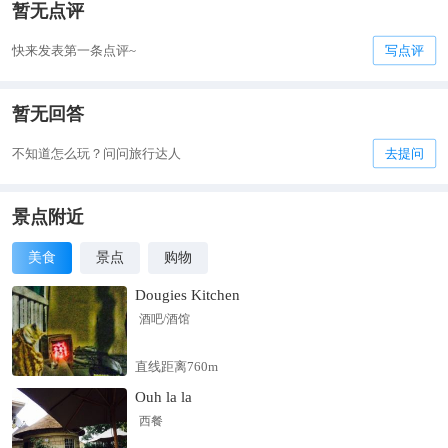
暂无点评
快来发表第一条点评~
写点评
暂无回答
不知道怎么玩？问问旅行达人
去提问
景点附近
美食
景点
购物
Dougies Kitchen
酒吧/酒馆
直线距离760m
Ouh la la
西餐