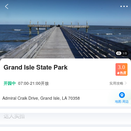


1/0
Grand Isle State Park
3.0
热度

开园中
07:00-21:00开放
实用攻略

Admiral Craik Drive, Grand Isle, LA 70358
地图·周边
达人实拍