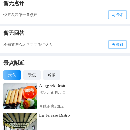
暂无点评
快来发表第一条点评~
写点评
暂无回答
不知道怎么玩？问问旅行达人
去提问
景点附近
美食
景点
购物
Anggrek Resto
¥
75
/人
面包甜点
直线距离5.3km
La Terrase Bistro