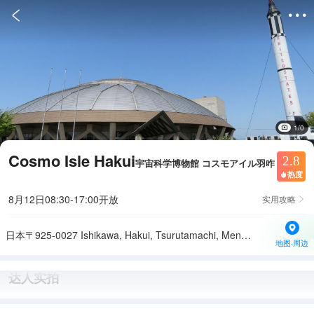


1/0
Cosmo Isle Hakui
2.8
宇宙科学博物館 コスモアイル羽咋
热度

8月12日08:30-17:00开放
实用攻略

日本〒925-0027 Ishikawa, Hakui, Tsurutamachi, Menda−２５
地图·周边
达人实拍