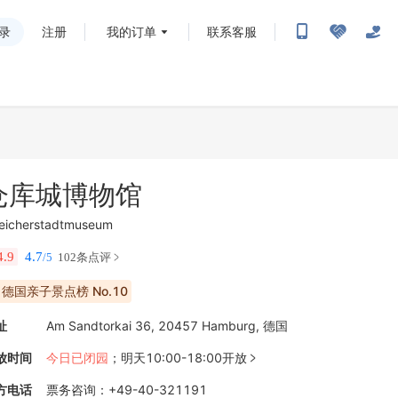
录
注册
我的订单
联系客服
仓库城博物馆
eicherstadtmuseum
4.9
4.7
/5
102条点评
德国亲子景点榜 No.10
址
Am Sandtorkai 36, 20457 Hamburg, 德国
放时间
今日已闭园
；
明天10:00-18:00开放

方电话
票务咨询
：
+49-40-321191