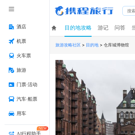
酒店
目的地攻略
游记
问答
机票
>
>
仓库城博物馆
旅游攻略社区
目的地
火车票
旅游
门票·活动
汽车·船票
用车
NEW
AI行程助手