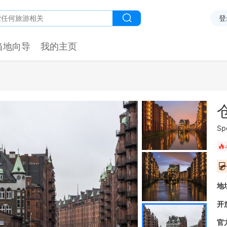
登
当地向导
我的主页
Sp
󰺂
󰥫
地
开
官