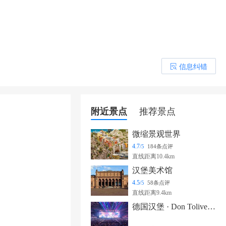
信息纠错
󰎒
附近景点
推荐景点
微缩景观世界
4.7
/5
184条点评
直线距离10.4km
汉堡美术馆
4.5
/5
58条点评
直线距离9.4km
德国汉堡 · Don Toliver《NITROUS》巡演