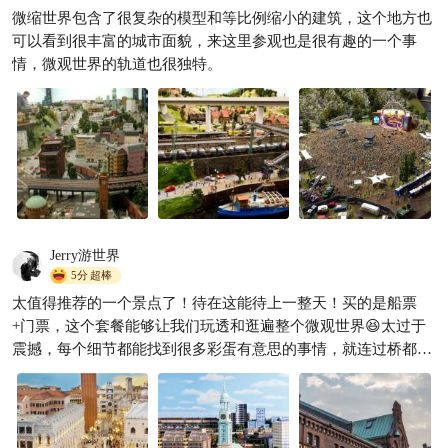
微缩世界包含了很复杂的模型和等比例缩小的建筑，这个地方也
可以看到很丰富的城市面貌，来这里参观也是很有趣的一个事
情，微观世界的轨道也很独特。
Jerry游世界
5分
超棒
太值得推荐的一个景点了！待在这能待上一整天！买的是船票
+门票，这个套餐能够让我们玩透和逛遍整个微观世界😆太过于
震撼，每个细节都能找到很多彩蛋有意思的事情，就连过桥都有
小火车经过！！而且每次来乐园都会根据季节、实事等来不断更
新创造新的区域，很用心，每次重复来都能发现不一样的好玩有
趣场景！这一点太让人惊喜到了🥹🥹