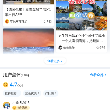
【德国包车】看着就够了/享包
车出行APP
享包车环球游
743

男生独自散心的4个国外宝藏地
｜一个人喝酒看海，把烦恼丢
进风里
哈哈旅游
575

查看更多

用户点评
查看全部
(
184
)

4.7
/5分
德国汉堡 # 微缩景观世界 # 景
值得推荐
5
景色优美
1
排队快
1
点必打卡
小鱼儿2015
小果爱旅游
314

4分
满意