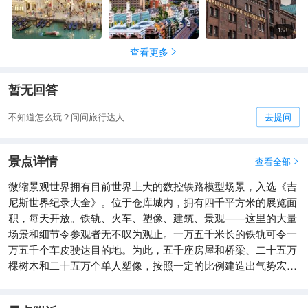
15
+
查看更多

暂无回答
不知道怎么玩？问问旅行达人
去提问
景点详情
查看全部

微缩景观世界拥有目前世界上大的数控铁路模型场景，入选《吉
尼斯世界纪录大全》。位于仓库城内，拥有四千平方米的展览面
积，每天开放。铁轨、火车、塑像、建筑、景观——这里的大量
场景和细节令参观者无不叹为观止。一万五千米长的铁轨可令一
万五千个车皮驶达目的地。为此，五千座房屋和桥梁、二十五万
棵树木和二十五万个单人塑像，按照一定的比例建造出气势宏大
的场面。近五十万盏灯光更是将这个微缩铁路映照得美仑美奂，
令参观者过目难忘。为了控制火车运行，总共动用了六十台计算