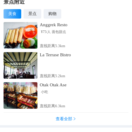
机。
景点附近
美食
景点
购物
Anggrek Resto
¥
75
/人
面包甜点
直线距离5.3km
La Terrase Bistro
直线距离5.2km
Otak Otak Ase
小吃
直线距离6.3km
查看全部
