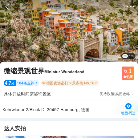


1/0
微缩景观世界
6.1
Miniatur Wunderland
热度

4.7
184
条点评
德国夜游必打卡景点榜 No.10
分


具体开放时间需咨询景区
优待政策|实用攻略

Kehrwieder 2/Block D, 20457 Hamburg, 德国
地图·周边
达人实拍