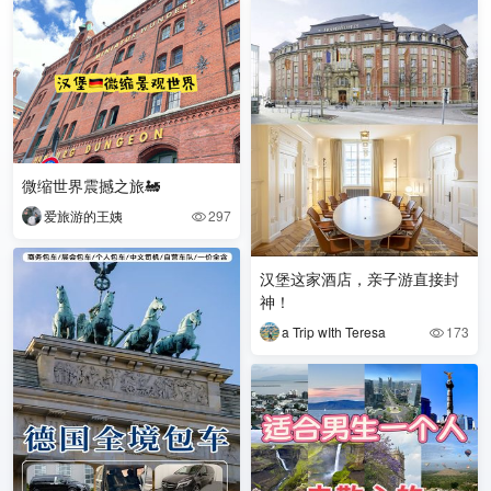
微缩世界震撼之旅🚂
爱旅游的王姨
297

汉堡这家酒店，亲子游直接封
神！
a Trip wIth Teresa
173
