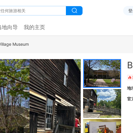
登
当地向导
我的主页
 Village Museum
B
󰺂
地
官