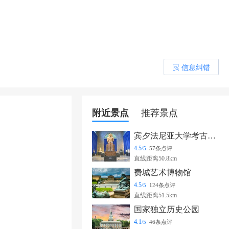
信息纠错
󰎒
附近景点
推荐景点
宾夕法尼亚大学考古学及人类学博物馆
4.5
/5
57条点评
直线距离50.8km
费城艺术博物馆
4.5
/5
124条点评
直线距离51.5km
国家独立历史公园
4.1
/5
46条点评