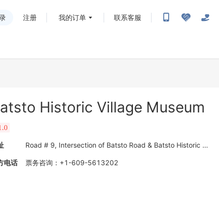
录
注册
我的订单
联系客服
atsto Historic Village Museum
1.0
址
Road # 9, Intersection of Batsto Road & Batsto Historic Village Road, Batsto, NJ
方电话
票务咨询
：
+1-609-5613202