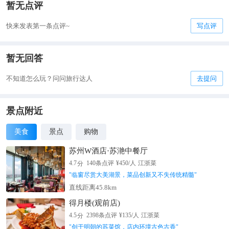
暂无点评
快来发表第一条点评~
写点评
暂无回答
不知道怎么玩？问问旅行达人
去提问
景点附近
美食
景点
购物
苏州W酒店·苏滟中餐厅
分
4.7
140
条点评
¥
450
/人
江浙菜
"
临窗尽赏大美湖景，菜品创新又不失传统精髓
"
直线距离45.8km
得月楼(观前店)
分
4.5
2398
条点评
¥
135
/人
江浙菜
"
创于明朝的苏菜馆，店内环境古色古香
"