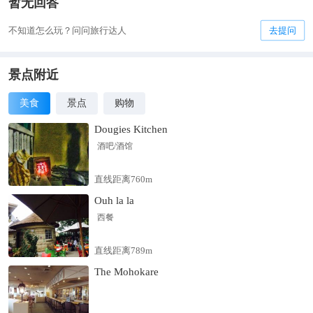
暂无回答
不知道怎么玩？问问旅行达人
去提问
景点附近
美食
景点
购物
Dougies Kitchen
酒吧/酒馆
直线距离760m
Ouh la la
西餐
直线距离789m
The Mohokare