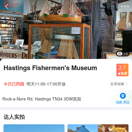


1/0
Hastings Fishermen's Museum
2.7
热度

今日已闭园
明天11:00-17:00开放
实用攻略

Rock-a-Nore Rd, Hastings TN34 3DW英国
地图·周边
达人实拍