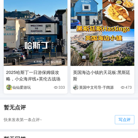
2025哈斯丁一日游保姆级攻
英国海边小镇的天花板:黑斯廷
略，小众海岸线+英伦古战场
斯
仙仙爱游玩
333
英国中文司导-于阔源
473


暂无点评
快来发表第一条点评~
写点评