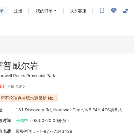
录
注册
我的订单
联系客服
霍普威尔岩
pewell Rocks Provincial Park
4.1
6条点评
新不伦瑞克省玩水避暑榜 No.1
址
131 Discovery Rd, Hopewell Cape, NB E4H 4Z5加拿大
放时间
开园中
；
08:00-20:00开放

方电话
票务咨询
：
+1-877-7343429