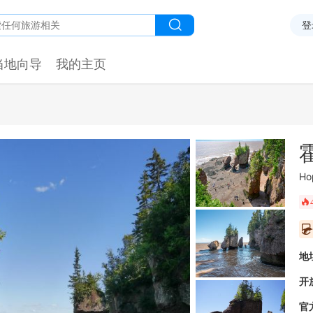
登
当地向导
我的主页
Ho
󰺂
󰥫
地
开
官