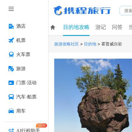
酒店
目的地攻略
游记
问答
机票
>
>
霍普威尔岩
旅游攻略社区
目的地
火车票
旅游
门票·活动
汽车·船票
用车
NEW
AI行程助手