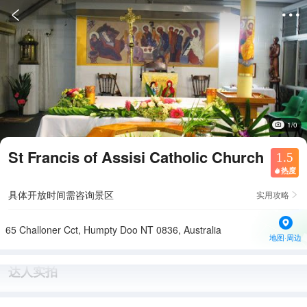


1/0
St Francis of Assisi Catholic Church
1.5
热度

具体开放时间需咨询景区
实用攻略

65 Challoner Cct, Humpty Doo NT 0836, Australia
地图·周边
达人实拍