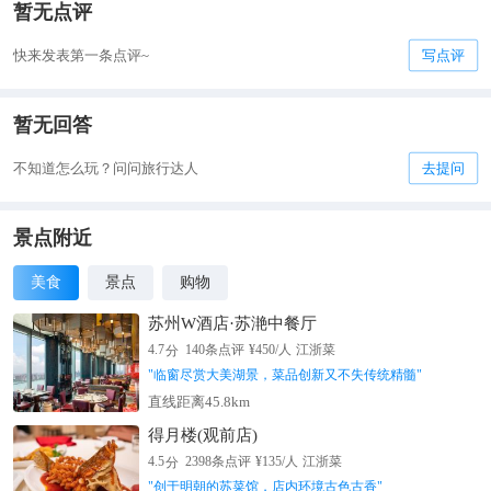
暂无点评
快来发表第一条点评~
写点评
暂无回答
不知道怎么玩？问问旅行达人
去提问
景点附近
美食
景点
购物
苏州W酒店·苏滟中餐厅
分
4.7
140
条点评
¥
450
/人
江浙菜
"
临窗尽赏大美湖景，菜品创新又不失传统精髓
"
直线距离45.8km
得月楼(观前店)
分
4.5
2398
条点评
¥
135
/人
江浙菜
"
创于明朝的苏菜馆，店内环境古色古香
"