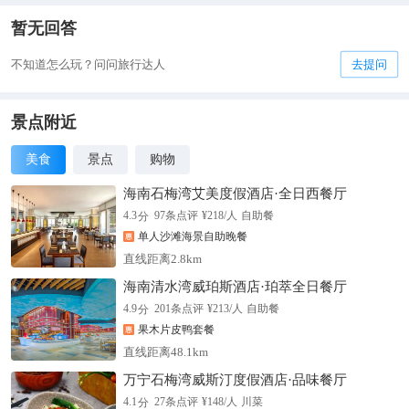
暂无回答
不知道怎么玩？问问旅行达人
去提问
景点附近
美食
景点
购物
海南石梅湾艾美度假酒店·全日西餐厅
分
4.3
97
条点评
¥
218
/人
自助餐
单人沙滩海景自助晚餐
直线距离2.8km
海南清水湾威珀斯酒店·珀萃全日餐厅
分
4.9
201
条点评
¥
213
/人
自助餐
果木片皮鸭套餐
直线距离48.1km
万宁石梅湾威斯汀度假酒店·品味餐厅
分
4.1
27
条点评
¥
148
/人
川菜