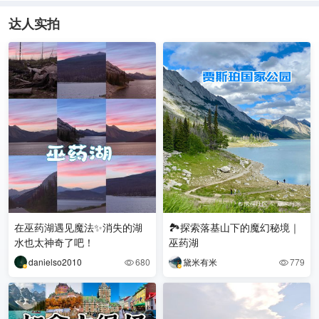
达人实拍
在巫药湖遇见魔法✨消失的湖
🏞️探索落基山下的魔幻秘境｜
水也太神奇了吧！
巫药湖
danielso2010
680
黛米有米
779

