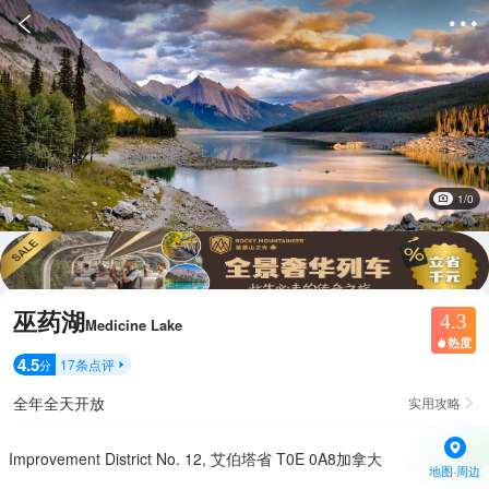


1/0
巫药湖
4.3
Medicine Lake
热度

4.5
17
条点评
分

全年全天开放
实用攻略

Improvement District No. 12, 艾伯塔省 T0E 0A8加拿大
地图·周边