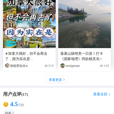
✈️加拿大很好，但不会再去
落基山脉绝美一日游丨打卡
了，因为实在是···
《国家地理》同款精灵岛✨
糯糯爱旅游✈️
315
coolgecao
143


查看更多

用户点评
查看全部
(
17
)

4.5
/5分
好评
2