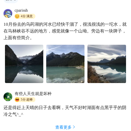
cparissh
4分
满意
10月份去的乌药湖的河水已经快干涸了，很浅很浅的一坨水，就
震撼！🇨🇦落基山脉深处的玛
在马林峡谷不远的地方，感觉就像一个山坳。旁边有一块牌子，
琳峡谷｜自然奇观打卡
上面有些简介。
danielso2010
809

有些人天生就是坏种
5分
超棒
还是得赶上天晴的日子去看啊，天气不好时湖面有点黑乎乎的阴
冷之气^_^
查看更多
