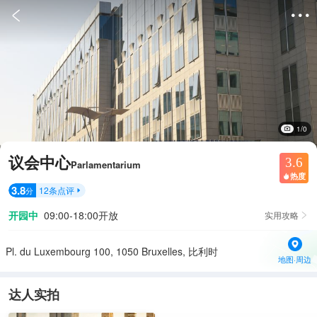


1/0
议会中心
3.6
Parlamentarium
热度

3.8
12
条点评
分

开园中
09:00-18:00开放
实用攻略

Pl. du Luxembourg 100, 1050 Bruxelles, 比利时
地图·周边
达人实拍