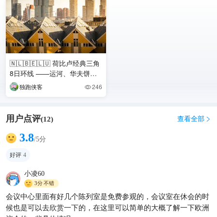
🇳🇱🇧🇪🇱🇺 荷比卢经典三角
8日环线 ——运河、华夫饼与
峡谷，低地三国的浓缩精华之
独跑侠客
246

旅 ---
用户点评
查看全部
(
12
)

3.8
/5分
好评
4
小凌60
3分
不错
会议中心里面有好几个陈列室是免费参观的，会议室在休会的时
候也是可以去欣赏一下的，在这里可以简单的大概了解一下欧洲