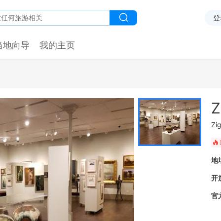
登
当地向导
我的主页
Z
Zi
󰺂
地
开
官