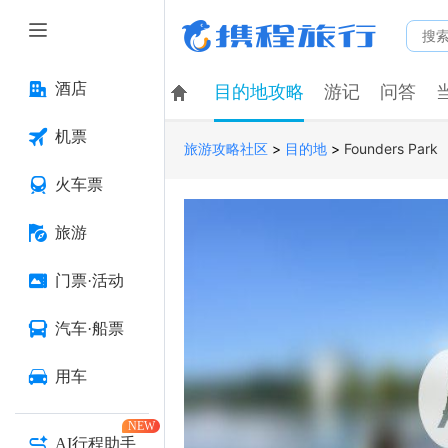
酒店
目的地攻略
游记
问答
机票
>
>
Founders Park
旅游攻略社区
目的地
火车票
旅游
门票·活动
汽车·船票
用车
NEW
AI行程助手