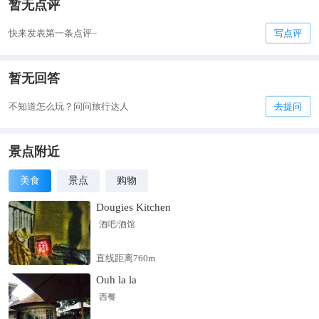
暂无点评
快来发表第一条点评~
写点评
暂无回答
不知道怎么玩？问问旅行达人
去提问
景点附近
美食
景点
购物
Dougies Kitchen
酒吧/酒馆
直线距离760m
Ouh la la
西餐