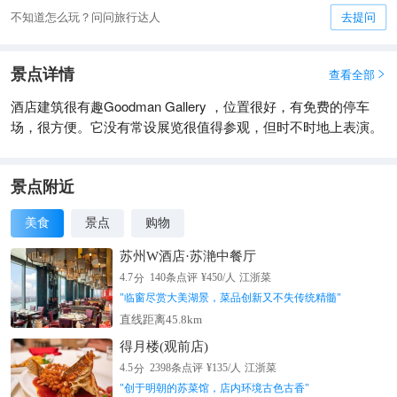
不知道怎么玩？问问旅行达人
去提问
景点详情
查看全部

酒店建筑很有趣Goodman Gallery ，位置很好，有免费的停车
场，很方便。它没有常设展览很值得参观，但时不时地上表演。
景点附近
美食
景点
购物
苏州W酒店·苏滟中餐厅
分
4.7
140
条点评
¥
450
/人
江浙菜
"
临窗尽赏大美湖景，菜品创新又不失传统精髓
"
直线距离45.8km
得月楼(观前店)
分
4.5
2398
条点评
¥
135
/人
江浙菜
"
创于明朝的苏菜馆，店内环境古色古香
"