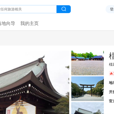
登
当地向导
我的主页
橿
󰺂
地
开
官