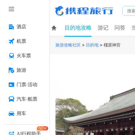
酒店
目的地攻略
游记
问答
机票
>
>
橿原神宫
旅游攻略社区
目的地
火车票
旅游
门票·活动
汽车·船票
用车
NEW
AI行程助手