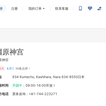
录
注册
我的订单
联系客服
橿原神宫
原神宮
3.6
4.8
/5
39条点评
址
934 Kumecho, Kashihara, Nara 634-8550日本
放时间
开园中
；
09:00-16:00开放

方电话
票务咨询
：
+81-744-223271