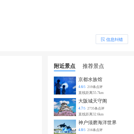
信息纠错
󰎒
附近景点
推荐景点
京都水族馆
4.6
/5
219条点评
直线距离55.7km
大阪城天守阁
4.7
/5
2735条点评
直线距离32.6km
神户须磨海洋世界
4.8
/5
216条点评