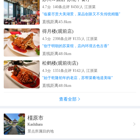
分
4.7
140
条点评
¥
450
/人
江浙菜
"
临窗尽赏大美湖景，菜品创新又不失传统精髓
"
直线距离45.8km
得月楼(观前店)
分
4.5
2398
条点评
¥
135
/人
江浙菜
"
创于明朝的苏菜馆，店内环境古色古香
"
直线距离48.0km
松鹤楼(观前街店)
分
4.3
1351
条点评
¥
142
/人
江浙菜
"
始于乾隆初年的老店，苏帮菜肴地道美味
"
直线距离48.0km
查看全部

橿原市

Kashihara
景点所属目的地