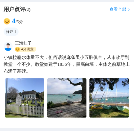
用户点评
查看全部
(
2
)

4
/5分
好评
1
王海娃子
4分
满意
小镇拉塞尔体量不大，但俗话说麻雀虽小五脏俱全，从市政厅到
教堂一个不少。教堂始建亍1836年，黑底白墙，主体之前草地上
布满了墓碑。