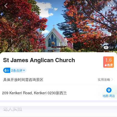


1/0
St James Anglican Church
1.6
热度

4
2
条点评
分

具体开放时间需咨询景区
实用攻略

209 Kerikeri Road, Kerikeri 0230新西兰
地图·周边
达人实拍