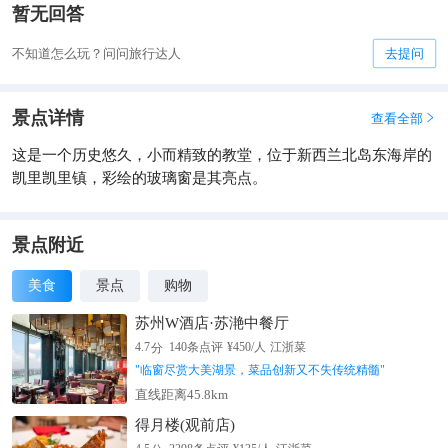
暂无回答
不知道怎么玩？问问旅行达人
去提问
景点详情
查看全部

这是一个历史悠久，小而精致的教堂，位于新西兰北岛东海岸的
凯里凯里镇，彩绘的玻璃窗是其亮点。
景点附近
美食
景点
购物
苏州W酒店·苏滟中餐厅
分
4.7
140
条点评
¥
450
/人
江浙菜
"
临窗尽赏大美湖景，菜品创新又不失传统精髓
"
直线距离45.8km
得月楼(观前店)