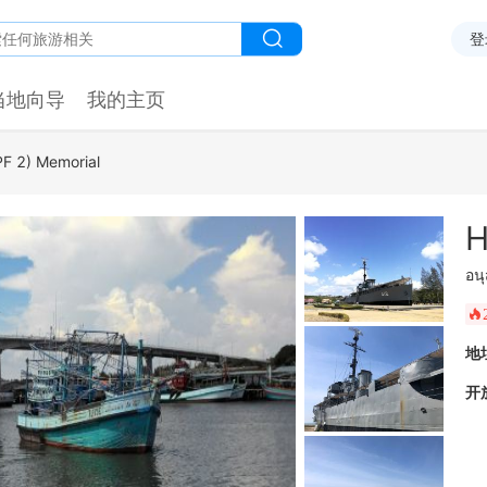
登
当地向导
我的主页
F 2) Memorial
H
อน
󰺂
地
开