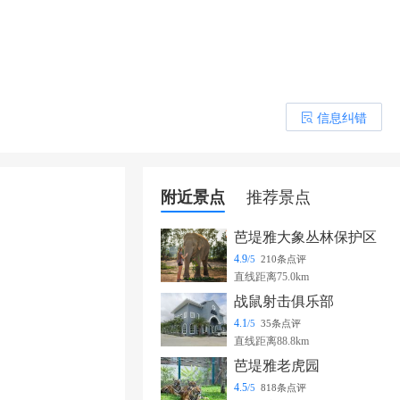
信息纠错
󰎒
附近景点
推荐景点
芭堤雅大象丛林保护区
4.9
/5
210条点评
直线距离75.0km
战鼠射击俱乐部
4.1
/5
35条点评
直线距离88.8km
芭堤雅老虎园
4.5
/5
818条点评