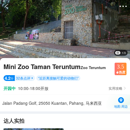


1/0
Mini Zoo Taman Teruntum
3.5
Zoo Teruntum
热度

4.2
32
条点评
“
近距离接触可爱的动物们
”
分

开园中
10:00-18:00开放
实用攻略

Jalan Padang Golf, 25050 Kuantan, Pahang, 马来西亚
地图·周边
达人实拍