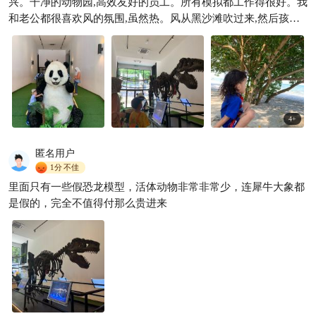
兴。干净的动物园,高效友好的员工。所有模拟都工作得很好。我
和老公都很喜欢风的氛围,虽然热。风从黑沙滩吹过来,然后孩子
们去海边玩
4
+
匿名用户
1分
不佳
里面只有一些假恐龙模型，活体动物非常非常少，连犀牛大象都
是假的，完全不值得付那么贵进来