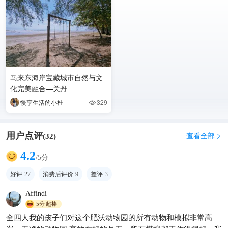
马来东海岸宝藏城市自然与文
化完美融合—关丹
慢享生活的小杜
329

用户点评
查看全部
(
32
)

4.2
/5分
好评
27
消费后评价
9
差评
3
Affindi
5分
超棒
全四人我的孩子们对这个肥沃动物园的所有动物和模拟非常高