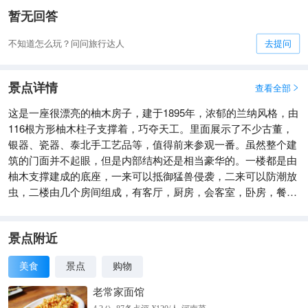
暂无回答
不知道怎么玩？问问旅行达人
去提问
景点详情
查看全部

这是一座很漂亮的柚木房子，建于1895年，浓郁的兰纳风格，由
116根方形柚木柱子支撑着，巧夺天工。里面展示了不少古董，
银器、瓷器、泰北手工艺品等，值得前来参观一番。虽然整个建
筑的门面并不起眼，但是内部结构还是相当豪华的。一楼都是由
柚木支撑建成的底座，一来可以抵御猛兽侵袭，二来可以防潮放
虫，二楼由几个房间组成，有客厅，厨房，会客室，卧房，餐厅
等等组成。
景点附近
美食
景点
购物
老常家面馆