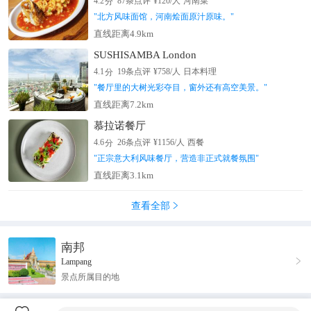
分
4.2
87
条点评
¥
120
/人
河南菜
"
北方风味面馆，河南烩面原汁原味。
"
直线距离4.9km
SUSHISAMBA London
分
4.1
19
条点评
¥
758
/人
日本料理
"
餐厅里的大树光彩夺目，窗外还有高空美景。
"
直线距离7.2km
慕拉诺餐厅
分
4.6
26
条点评
¥
1156
/人
西餐
"
正宗意大利风味餐厅，营造非正式就餐氛围
"
直线距离3.1km
查看全部

南邦

Lampang
景点所属目的地