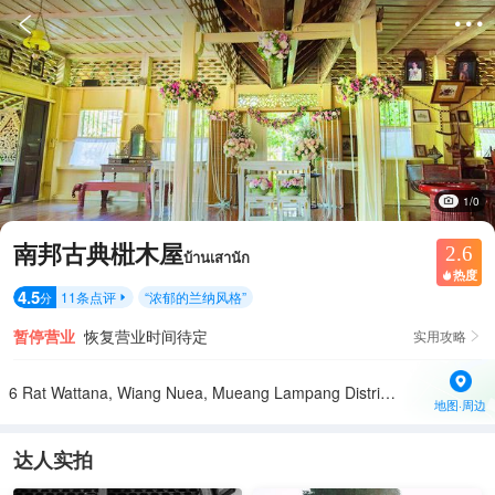


1/0
南邦古典梉木屋
2.6
บ้านเสานัก
热度

4.5
11
条点评
“
浓郁的兰纳风格
”
分

暂停营业
恢复营业时间待定
实用攻略

6 Rat Wattana, Wiang Nuea, Mueang Lampang District, Lampang 52000泰国
地图·周边
达人实拍