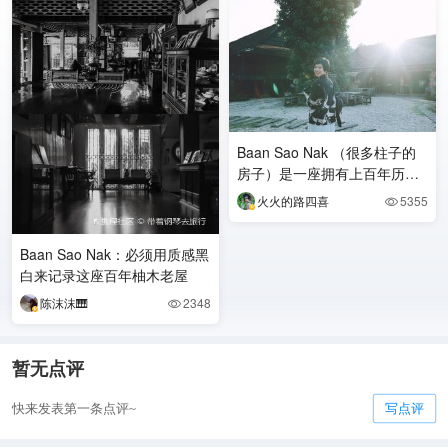
Baan Sao Nak （很多柱子的
房子）是一座拥有上百年历史
的柚木建筑，位于泰国北部南
火火的路四喜
5355

邦市近河边
Baan Sao Nak：必须用质感黑
白来记录这座百年柚木老屋
陈沫沫🎹
2348

暂无点评
快来发表第一条点评~
写点评