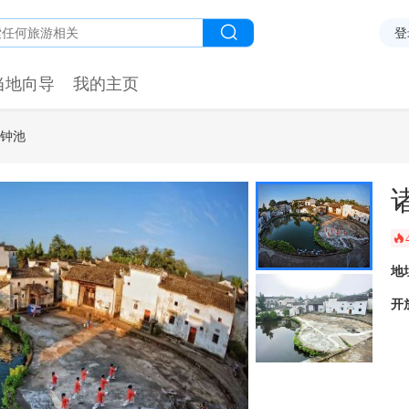
登
当地向导
我的主页
-钟池
󰺂
地
开