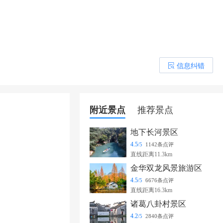
信息纠错
󰎒
附近景点
推荐景点
地下长河景区
4.5
/5
1142条点评
直线距离11.3km
金华双龙风景旅游区
4.5
/5
6676条点评
直线距离16.3km
诸葛八卦村景区
4.2
/5
2840条点评