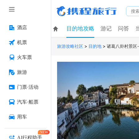
酒店
目的地攻略
游记
问答
机票
>
>
诸葛八卦村景区
旅游攻略社区
目的地
火车票
旅游
门票·活动
汽车·船票
用车
NEW
AI行程助手