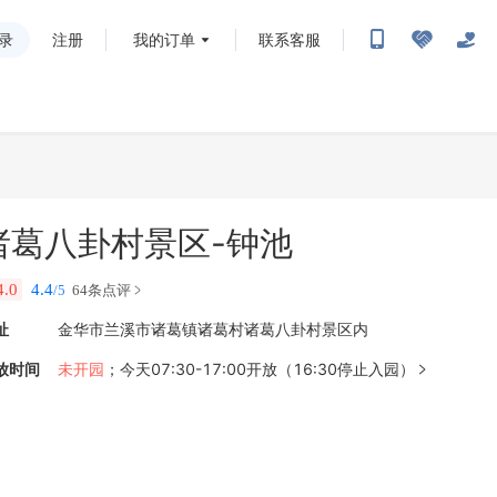
录
注册
我的订单
联系客服
诸葛八卦村景区-钟池
4.0
4.4
/5
64条点评
址
金华市兰溪市诸葛镇诸葛村诸葛八卦村景区内
放时间
未开园
；
今天07:30-17:00开放（16:30停止入园）
