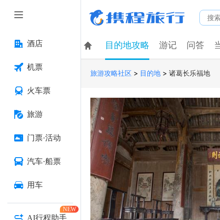
酒店
目的地攻略
游记
问答
机票
>
>
诸葛长乐福地
旅游攻略社区
目的地
火车票
旅游
门票·活动
汽车·船票
用车
NEW
AI行程助手