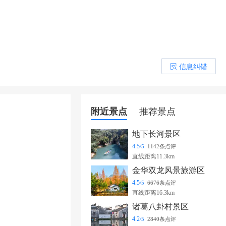
信息纠错
󰎒
附近景点
推荐景点
地下长河景区
4.5
/5
1142条点评
直线距离11.3km
金华双龙风景旅游区
4.5
/5
6676条点评
直线距离16.3km
诸葛八卦村景区
4.2
/5
2840条点评