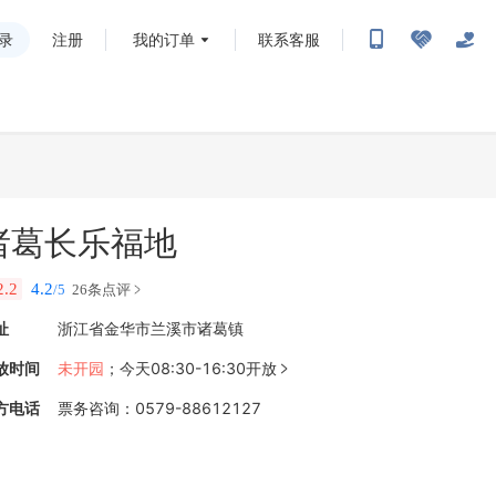
录
注册
我的订单
联系客服
诸葛长乐福地
2.2
4.2
/5
26条点评
址
浙江省金华市兰溪市诸葛镇
放时间
未开园
；
今天08:30-16:30开放

方电话
票务咨询
：
0579-88612127