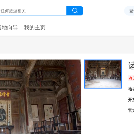
登
当地向导
我的主页
󰺂
地
开
官