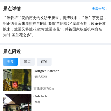
景点详情
查看全部

兰溪载培兰花的历史约发轫于唐末，明清以来，兰溪兰事更盛，
明正德皇帝朱厚照在兰阴山御题“兰阴深处”摩崖石刻；改革开放
以来，兰溪又将兰花定为“兰溪市花”，并被国家权威机构命名
为“中国兰花之乡”。
景点附近
美食
景点
购物
Dougies Kitchen
酒吧/酒馆
直线距离760m
Ouh la la
西餐