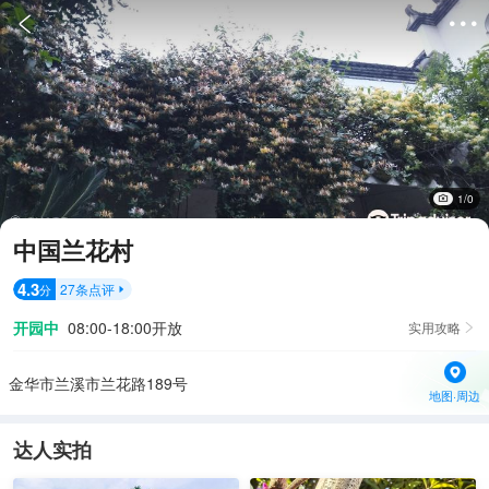


1/0
中国兰花村
4.3
27
条点评
分

开园中
08:00-18:00开放
实用攻略

金华市兰溪市兰花路189号
地图·周边
达人实拍