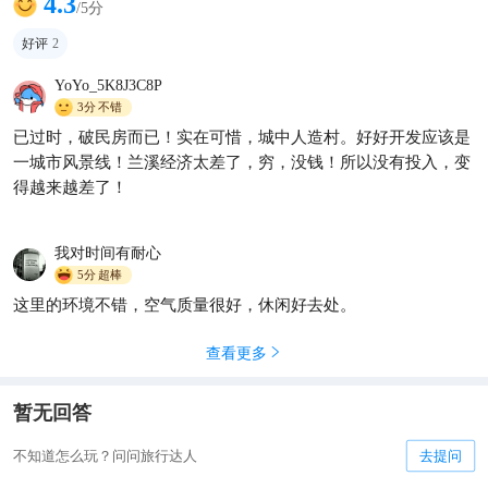
4.3
/5分
好评
2
YoYo_5K8J3C8P
3分
不错
已过时，破民房而已！实在可惜，城中人造村。好好开发应该是
2小时高铁圈｜挖到4个小众慢
一城市风景线！兰溪经济太差了，穷，没钱！所以没有投入，变
城！月薪3k也能当周末贵族🏰
得越来越差了！
愫愫带你旅行
453

我对时间有耐心
5分
超棒
这里的环境不错，空气质量很好，休闲好去处。
查看更多

暂无回答
不知道怎么玩？问问旅行达人
去提问