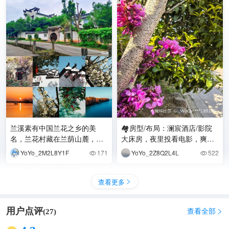
兰溪素有中国兰花之乡的美
🏘️房型/布局：澜宸酒店/影院
名，兰花村藏在兰荫山麓，免
大床房，夜里投看电影，爽歪
费入园超好逛。整片园区都是
歪！ 🧹隔音/卫生：隔音不错
YoYo_2M2L8Y1F
171
YoYo_2Z8Q2L4L
522


白墙马头墙江南院落，小桥
👌/卫生非常好👌
查看更多

用户点评
查看全部
(
27
)
