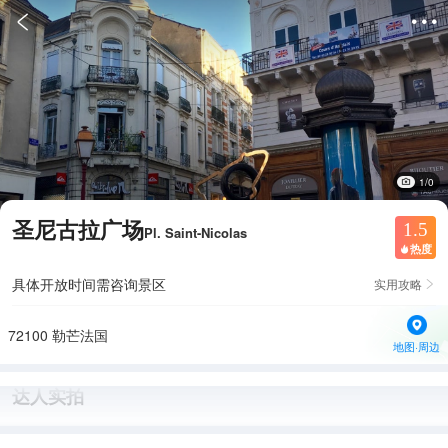


1/0
圣尼古拉广场
1.5
Pl. Saint-Nicolas
热度

具体开放时间需咨询景区
实用攻略

72100 勒芒法国
地图·周边
达人实拍