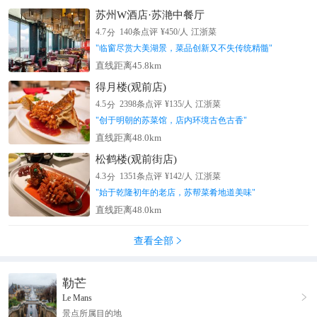
苏州W酒店·苏滟中餐厅
分
4.7
140
条点评
¥
450
/人
江浙菜
"
临窗尽赏大美湖景，菜品创新又不失传统精髓
"
直线距离45.8km
得月楼(观前店)
分
4.5
2398
条点评
¥
135
/人
江浙菜
"
创于明朝的苏菜馆，店内环境古色古香
"
直线距离48.0km
松鹤楼(观前街店)
分
4.3
1351
条点评
¥
142
/人
江浙菜
"
始于乾隆初年的老店，苏帮菜肴地道美味
"
直线距离48.0km
查看全部

勒芒

Le Mans
景点所属目的地