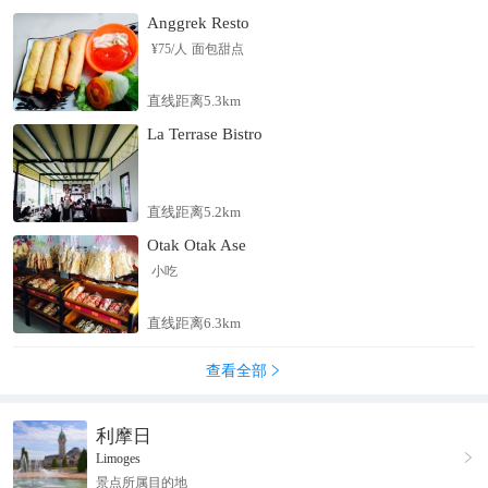
Anggrek Resto
¥
75
/人
面包甜点
直线距离5.3km
La Terrase Bistro
直线距离5.2km
Otak Otak Ase
小吃
直线距离6.3km
查看全部

利摩日

Limoges
景点所属目的地