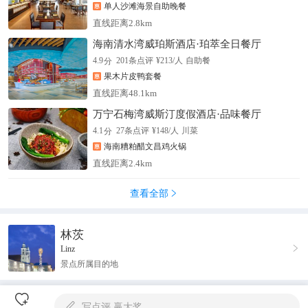
单人沙滩海景自助晚餐
直线距离2.8km
海南清水湾威珀斯酒店·珀萃全日餐厅
分
4.9
201
条点评
¥
213
/人
自助餐
果木片皮鸭套餐
直线距离48.1km
万宁石梅湾威斯汀度假酒店·品味餐厅
分
4.1
27
条点评
¥
148
/人
川菜
海南糟粕醋文昌鸡火锅
直线距离2.4km
查看全部

林茨

Linz
景点所属目的地

写点评,赢大奖
