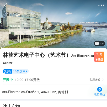


1/0
林茨艺术电子中心（艺术节）
3.5
Ars Electronica
热度

Center
3.8
13
条点评
分

开园中
10:00-17:00开放
实用攻略

Ars-Electronica-Straße 1, 4040 Linz, 奥地利
地图·周边
达人实拍