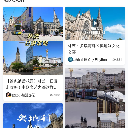
林茨：多瑙河畔的奥地利文化
之都
城市旋律 City Rhythm
331

【维也纳后花园】林茨一日暴
走攻略！中欧文艺之都这样玩
才够炸！
程程小妞漫游记
938
