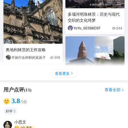
多瑙河明珠林茨：历史与现代
交织的文化绮梦
YoYo_6E5B8D5F
244

奥地利林茨的王炸攻略
不旅行会抑郁的岚岚子
398

查看更多

用户点评
查看全部
(
13
)

3.8
/5分
#创作激励计划瓜分万元现金
好评
2
这篇笔记介绍了奥地利林茨的
半日游攻略，涵盖城市概况、
小思文
随性而行*^O^*☞
240

4分
满意