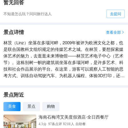
暂无回答
不知道怎么玩？问问旅行达人
去提问
景点详情
查看全部

林茨（Linz）坐落在多瑙河畔，2009年被评为欧洲文化之都，也
是联合国教科文组织规定的传媒艺术之城。在林茨，要想探索媒
体艺术的魅力，去逛逛未来博物馆——林茨艺术电子中心（艺术
节）。这栋别树一帜的建筑就坐落在多瑙河畔，是许多艺术、科
技和社会作品展示的平台。在这里，游客可以观察人工智能的思
考方式、训练自动驾驶汽车、为机器人编程、体验3D打印，还可
以用基因剪刀处理DNA。还要推荐的是，林茨电子艺术节将颁出
享誉世界的电子艺术大奖。
景点附近
美食
景点
购物
海南石梅湾艾美度假酒店·全日西餐厅
分
4.3
97
条点评
¥
218
/人
自助餐