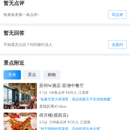
暂无点评
快来发表第一条点评~
写点评
暂无回答
不知道怎么玩？问问旅行达人
去提问
景点附近
美食
景点
购物
苏州W酒店·苏滟中餐厅
分
4.7
140
条点评
¥
450
/人
江浙菜
"
临窗尽赏大美湖景，菜品创新又不失传统精髓
"
直线距离45.8km
得月楼(观前店)
分
4.5
2398
条点评
¥
135
/人
江浙菜
"
创于明朝的苏菜馆，店内环境古色古香
"