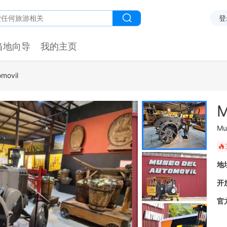
登
当地向导
我的主页
movil
M
Mu
󰺂
地
开
官