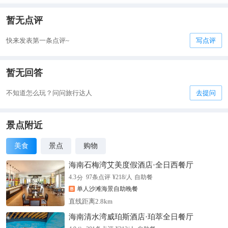
暂无点评
快来发表第一条点评~
写点评
暂无回答
不知道怎么玩？问问旅行达人
去提问
景点附近
美食
景点
购物
海南石梅湾艾美度假酒店·全日西餐厅
分
4.3
97
条点评
¥
218
/人
自助餐
单人沙滩海景自助晚餐
直线距离2.8km
海南清水湾威珀斯酒店·珀萃全日餐厅