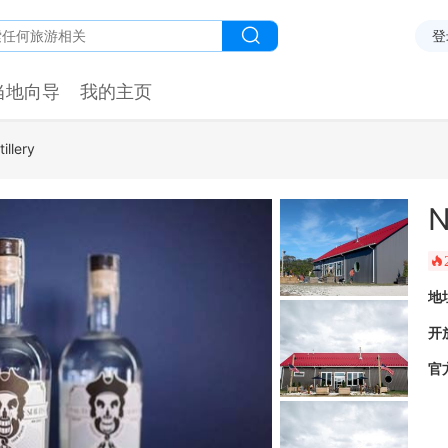
登
当地向导
我的主页
tillery
N
󰺂
地
开
官