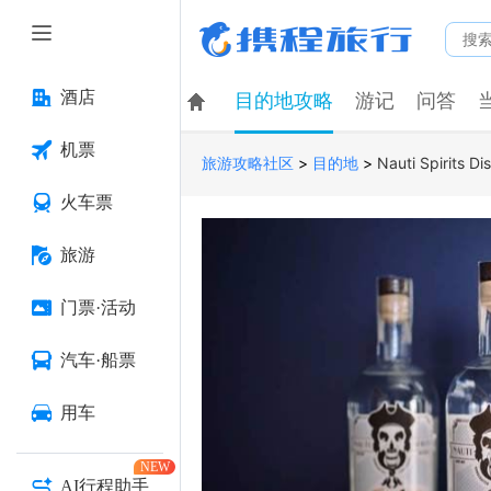
酒店
目的地攻略
游记
问答
机票
>
>
Nauti Spirits Dis
旅游攻略社区
目的地
火车票
旅游
门票·活动
汽车·船票
用车
NEW
AI行程助手