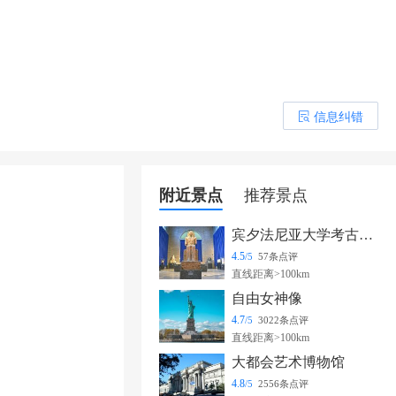
信息纠错
󰎒
附近景点
推荐景点
宾夕法尼亚大学考古学及人类学博物馆
4.5
/5
57条点评
直线距离>100km
自由女神像
4.7
/5
3022条点评
直线距离>100km
大都会艺术博物馆
4.8
/5
2556条点评