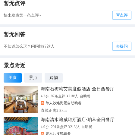
暂无点评
快来发表第一条点评~
写点评
暂无回答
不知道怎么玩？问问旅行达人
去提问
景点附近
美食
景点
购物
海南石梅湾艾美度假酒店·全日西餐厅
分
4.3
97
条点评
¥
218
/人
自助餐
单人沙滩海景自助晚餐
直线距离2.8km
海南清水湾威珀斯酒店·珀萃全日餐厅
分
4.9
201
条点评
¥
213
/人
自助餐
果木片皮鸭套餐