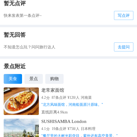
暂无点评
快来发表第一条点评~
写点评
暂无回答
不知道怎么玩？问问旅行达人
去提问
景点附近
美食
景点
购物
老常家面馆
分
4.2
87
条点评
¥
120
/人
河南菜
"
北方风味面馆，河南烩面原汁原味。
"
直线距离4.9km
SUSHISAMBA London
分
4.1
19
条点评
¥
758
/人
日本料理
"
餐厅里的大树光彩夺目，窗外还有高空美景。
"