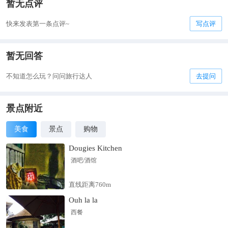
暂无点评
快来发表第一条点评~
写点评
暂无回答
不知道怎么玩？问问旅行达人
去提问
景点附近
美食
景点
购物
Dougies Kitchen
酒吧/酒馆
直线距离760m
Ouh la la
西餐