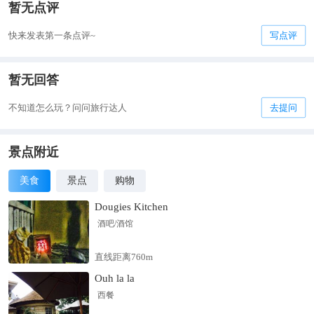
暂无点评
快来发表第一条点评~
写点评
暂无回答
不知道怎么玩？问问旅行达人
去提问
景点附近
美食
景点
购物
Dougies Kitchen
酒吧/酒馆
直线距离760m
Ouh la la
西餐