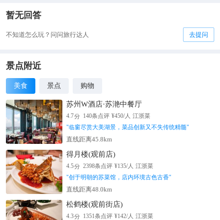
暂无回答
不知道怎么玩？问问旅行达人
去提问
景点附近
美食
景点
购物
苏州W酒店·苏滟中餐厅
分
4.7
140
条点评
¥
450
/人
江浙菜
"
临窗尽赏大美湖景，菜品创新又不失传统精髓
"
直线距离45.8km
得月楼(观前店)
分
4.5
2398
条点评
¥
135
/人
江浙菜
"
创于明朝的苏菜馆，店内环境古色古香
"
直线距离48.0km
松鹤楼(观前街店)
分
4.3
1351
条点评
¥
142
/人
江浙菜