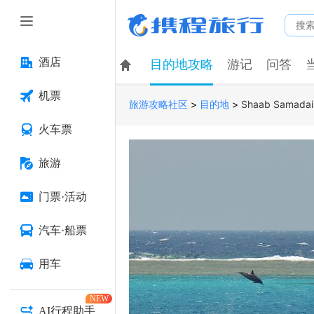
酒店
目的地攻略
游记
问答
机票
>
>
Shaab Samadai 
旅游攻略社区
目的地
火车票
旅游
门票·活动
汽车·船票
用车
NEW
AI行程助手