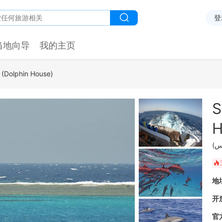
登
当地向导
我的主页
(Dolphin House)
S
H
وس
󰺂
地
开
官