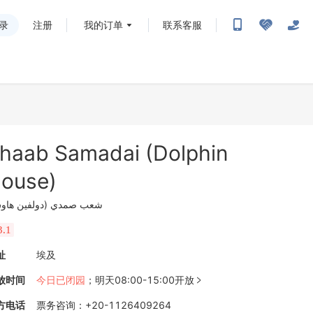
录
注册
我的订单
联系客服
haab Samadai (Dolphin
ouse)
شعب صمدي (دولفين ها)
3.1
址
埃及
放时间
今日已闭园
；
明天08:00-15:00开放

方电话
票务咨询
：
+20-1126409264