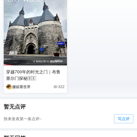
穿越700年的时光之门｜布鲁
塞尔门探秘🇧🇪
姗妮看世界
322

暂无点评
快来发表第一条点评~
写点评