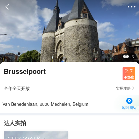


1/0
Brusselpoort
2.7
热度

全年全天开放
实用攻略

Van Benedenlaan, 2800 Mechelen, Belgium
地图·周边
达人实拍