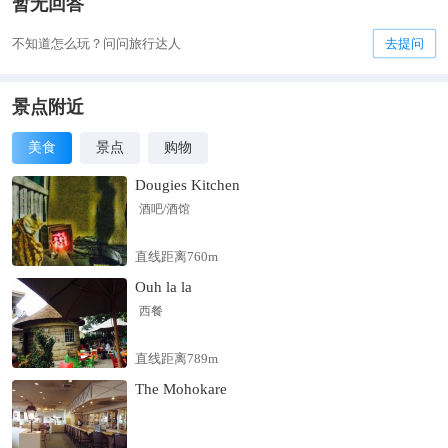
暂无回答
不知道怎么玩？问问旅行达人
去提问
景点附近
美食
景点
购物
Dougies Kitchen
酒吧/酒馆
直线距离760m
Ouh la la
西餐
直线距离789m
The Mohokare