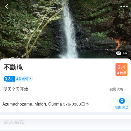


1/0
不動滝
2.4
热度

3.3
4
条点评
分

明天全天开放
实用攻略

Azumachozama, Midori, Gunma 376-0303日本
地图·周边
达人实拍