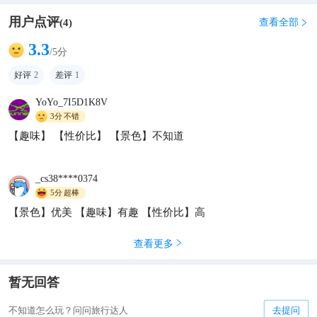
用户点评
查看全部
(
4
)

3.3
/5分
好评
2
差评
1
YoYo_7I5D1K8V
3分
不错
【趣味】 【性价比】 【景色】不知道
_cs38****0374
5分
超棒
【景色】优美 【趣味】有趣 【性价比】高
查看更多

暂无回答
不知道怎么玩？问问旅行达人
去提问