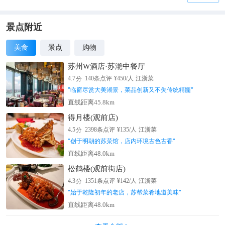
景点附近
美食
景点
购物
苏州W酒店·苏滟中餐厅
分
4.7
140
条点评
¥
450
/人
江浙菜
"
临窗尽赏大美湖景，菜品创新又不失传统精髓
"
直线距离45.8km
得月楼(观前店)
分
4.5
2398
条点评
¥
135
/人
江浙菜
"
创于明朝的苏菜馆，店内环境古色古香
"
直线距离48.0km
松鹤楼(观前街店)
分
4.3
1351
条点评
¥
142
/人
江浙菜
"
始于乾隆初年的老店，苏帮菜肴地道美味
"
直线距离48.0km