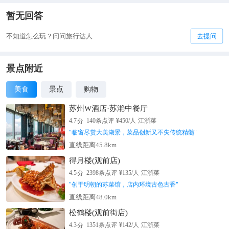
暂无回答
不知道怎么玩？问问旅行达人
去提问
景点附近
美食
景点
购物
苏州W酒店·苏滟中餐厅
分
4.7
140
条点评
¥
450
/人
江浙菜
"
临窗尽赏大美湖景，菜品创新又不失传统精髓
"
直线距离45.8km
得月楼(观前店)
分
4.5
2398
条点评
¥
135
/人
江浙菜
"
创于明朝的苏菜馆，店内环境古色古香
"
直线距离48.0km
松鹤楼(观前街店)
分
4.3
1351
条点评
¥
142
/人
江浙菜