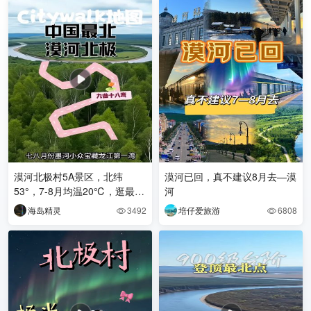
漠河北极村5A景区，北纬
漠河已回，真不建议8月去—漠
53°，7‑8月均温20℃，逛最北
河
地标，赏白夜、大兴安岭林海
海岛精灵
3492
培仔爱旅游
6808


与界江风光 。