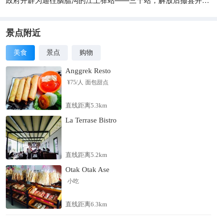
呼玛。1981年西林吉镇建县址后，北极乡归属漠河县。行政区划
面积16平方公里，共有住户723户，1861人。这里以北著称、借
北扬名，有中国极北的村落、极北的哨所、极北的人家等一系列
景点附近
以北为主题的旅游产品，素有“金鸡之冠”、“天鹅之首”和“不夜
美食
景点
购物
城”之美誉，是中国极北的旅游景区，是全国观赏北极光和极昼
极夜的优秀观测点之一，形成了独具特色的“神州北极”品牌。北
Anggrek Resto
极村旅游景区旅游资源丰富而独特，乡土气息浓郁，植被和生态
¥
75
/人
面包甜点
环境保存完好。具有发展生态旅游、森林旅游、冰雪旅游的突出
优势，有神州北极、神奇天象、龙江之源、圣诞世界等垄断性的
直线距离5.3km
旅游资源，拥有圣诞村、北极沙洲、最北邮局、北陲哨所、最北
La Terrase Bistro
的村落、最北人家、最北的滑雪场等特色旅游景点。可满足旅游
者观光科考、休闲度假、避暑养生、冬季雪上项目等需求，是旅
游、科考、探险、度假胜地。北极村旅游景区自1997年正式对外
营业，先后获得国家5A级旅游景区、国家森林公园、全国首批特
直线距离5.2km
色景观旅游名镇等殊荣。
Otak Otak Ase
小吃
直线距离6.3km