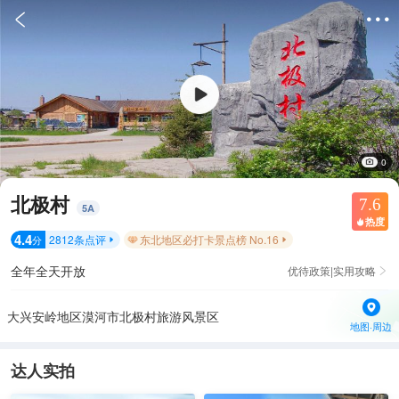


0
北极村
7.6
5
A
热度

4.4
2812
条点评
东北地区必打卡景点榜 No.16
分


全年全天开放
优待政策|实用攻略

大兴安岭地区漠河市北极村旅游风景区
地图·周边
达人实拍