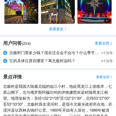
以放烟花
9
+
查看更多

用户问答
查看全部
(
253
)

北极村门票多少钱？现在过去会不会冷？什么季节风景最好看？
3个回答
它的具体位置在哪里？离北极村远吗？
4个回答
景点详情
查看全部

北极村是我国大陆最北端的临江小村，地处黑龙江上游南岸，七
星山脚下，北与俄罗斯阿穆尔州的伊格娜恩依诺村隔黑龙江相
望。地理坐标为：东经122°21′05″至122°21′30″，北纬53°27′00″
至53°33′30″，北极村原名漠河村，是现今北极乡政府所在地，距
漠河县址西林吉镇87公里。1860年开始有人居住，1886年被清
政府开辟为通往胭脂沟的江上驿站——三十站，解放后撤县并入