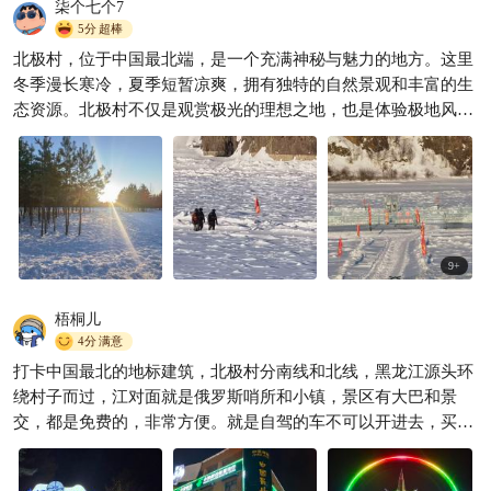
柒个七个7
5分
超棒
奔赴中国最北！北极村实测干
货，拒绝边境旅游刺客
北极村，位于中国最北端，是一个充满神秘与魅力的地方。这里
冬季漫长寒冷，夏季短暂凉爽，拥有独特的自然景观和丰富的生
海岛精灵
2108

态资源。北极村不仅是观赏极光的理想之地，也是体验极地风光
的绝佳选择。无论是漫步在白雪皑皑的林间小道，还是驻足于黑
龙江畔，感受北国的宁静与壮美，北极村都能带给人们难以忘怀
的记忆。
9
+
梧桐儿
4分
满意
打卡中国最北的地标建筑，北极村分南线和北线，黑龙江源头环
绕村子而过，江对面就是俄罗斯哨所和小镇，景区有大巴和景
交，都是免费的，非常方便。就是自驾的车不可以开进去，买了
门票，坐景区观光车到住的地方。景区有原始森林，有最北邮
局，有游船，有最北哨所和超大的神州广场，有篝火晚会，还可