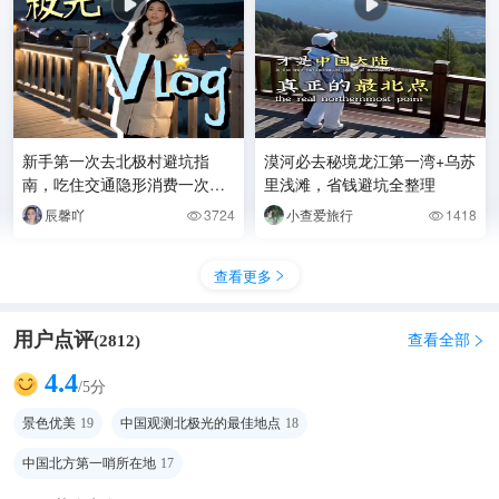
新手第一次去北极村避坑指
漠河必去秘境龙江第一湾+乌苏
南，吃住交通隐形消费一次性
里浅滩，省钱避坑全整理
讲透
辰馨吖
3724
小查爱旅行
1418


查看更多

用户点评
查看全部
(
2812
)

4.4
/5分
景色优美
19
中国观测北极光的最佳地点
18
中国北方第一哨所在地
17