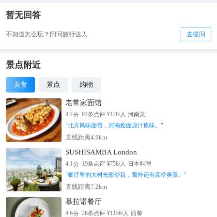
暂无回答
不知道怎么玩？问问旅行达人
去提问
景点附近
美食
景点
购物
老常家面馆
分
4.2
87
条点评
¥
120
/人
河南菜
"
北方风味面馆，河南烩面原汁原味。
"
直线距离4.9km
SUSHISAMBA London
分
4.1
19
条点评
¥
758
/人
日本料理
"
餐厅里的大树光彩夺目，窗外还有高空美景。
"
直线距离7.2km
慕拉诺餐厅
分
4.6
26
条点评
¥
1156
/人
西餐