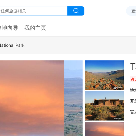
登
当地向导
我的主页
ational Park
T
󰺂
地
开
官