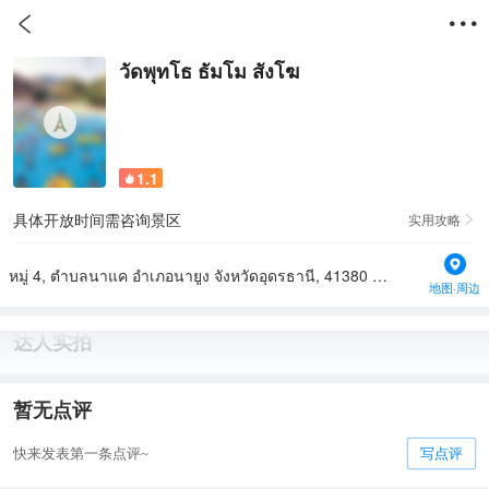


วัดพุทโธ ธัมโม สังโฆ
1.1

具体开放时间需咨询景区
实用攻略

หมู่ 4, ตําบลนาแค อําเภอนายูง จังหวัดอุดรธานี, 41380 Thailand
地图·周边
达人实拍
暂无点评
快来发表第一条点评~
写点评