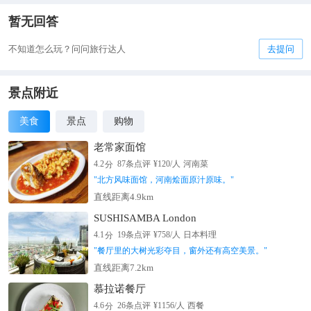
暂无回答
不知道怎么玩？问问旅行达人
去提问
景点附近
美食
景点
购物
老常家面馆
分
4.2
87
条点评
¥
120
/人
河南菜
"
北方风味面馆，河南烩面原汁原味。
"
直线距离4.9km
SUSHISAMBA London
分
4.1
19
条点评
¥
758
/人
日本料理
"
餐厅里的大树光彩夺目，窗外还有高空美景。
"
直线距离7.2km
慕拉诺餐厅
分
4.6
26
条点评
¥
1156
/人
西餐