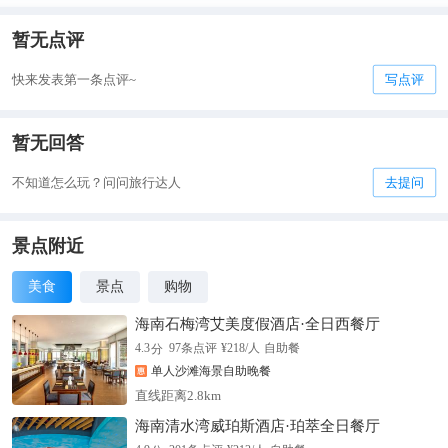
暂无点评
快来发表第一条点评~
写点评
暂无回答
不知道怎么玩？问问旅行达人
去提问
景点附近
美食
景点
购物
海南石梅湾艾美度假酒店·全日西餐厅
分
4.3
97
条点评
¥
218
/人
自助餐
单人沙滩海景自助晚餐
直线距离2.8km
海南清水湾威珀斯酒店·珀萃全日餐厅