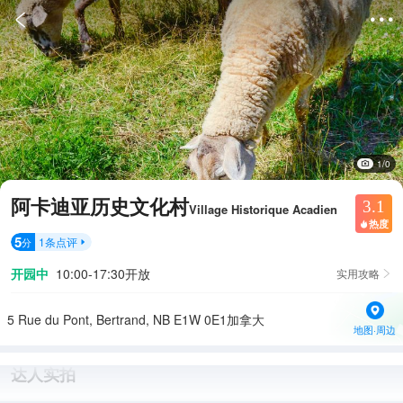


1/0
阿卡迪亚历史文化村
3.1
Village Historique Acadien
热度

5
1
条点评
分

开园中
10:00-17:30开放
实用攻略

5 Rue du Pont, Bertrand, NB E1W 0E1加拿大
地图·周边
达人实拍