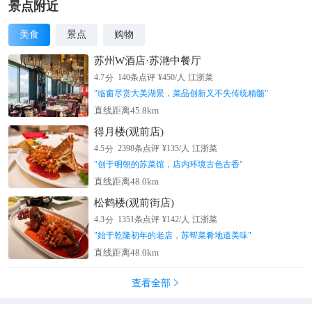
景点附近
美食
景点
购物
苏州W酒店·苏滟中餐厅
分
4.7
140
条点评
¥
450
/人
江浙菜
"
临窗尽赏大美湖景，菜品创新又不失传统精髓
"
直线距离45.8km
得月楼(观前店)
分
4.5
2398
条点评
¥
135
/人
江浙菜
"
创于明朝的苏菜馆，店内环境古色古香
"
直线距离48.0km
松鹤楼(观前街店)
分
4.3
1351
条点评
¥
142
/人
江浙菜
"
始于乾隆初年的老店，苏帮菜肴地道美味
"
直线距离48.0km
查看全部
