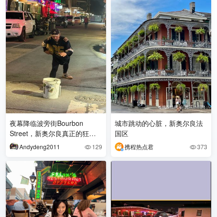
夜幕降临波旁街Bourbon
城市跳动的心脏，新奥尔良法
Street，新奥尔良真正的狂欢
国区
才刚刚开场。 霓虹闪烁的法式
Andydeng2011
129
携程热点君
373


街巷，游荡