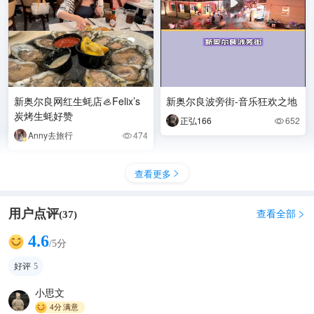
新奥尔良网红生蚝店🦪Felix’s
新奥尔良波旁街-音乐狂欢之地
炭烤生蚝好赞
正弘166
652

Anny去旅行
474

查看更多

用户点评
查看全部
(
37
)

4.6
/5分
波旁街
好评
5
咖啡不加糖奥
1116

小思文
4分
满意