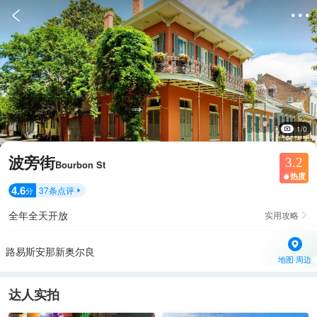


1/0
波旁街
3.2
Bourbon St
热度

4.6
37
条点评
分

全年全天开放
实用攻略

路易斯安那新奥尔良
地图·周边
达人实拍