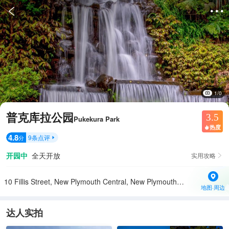


1/0
普克库拉公园
3.5
Pukekura Park
热度

4.8
9
条点评
分

开园中
全天开放
实用攻略

10 Fillis Street, New Plymouth Central, New Plymouth 4310新西兰
地图·周边
达人实拍