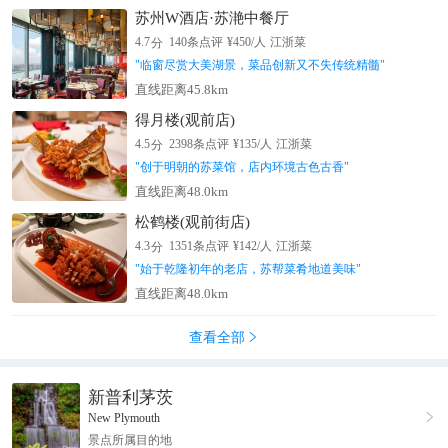
苏州W酒店·苏滟中餐厅
分
4.7
140
条点评
¥
450
/人
江浙菜
"
临窗尽赏大美湖景，菜品创新又不失传统精髓
"
直线距离45.8km
得月楼(观前店)
分
4.5
2398
条点评
¥
135
/人
江浙菜
"
创于明朝的苏菜馆，店内环境古色古香
"
直线距离48.0km
松鹤楼(观前街店)
分
4.3
1351
条点评
¥
142
/人
江浙菜
"
始于乾隆初年的老店，苏帮菜肴地道美味
"
直线距离48.0km
查看全部

新普利茅茨

New Plymouth
景点所属目的地