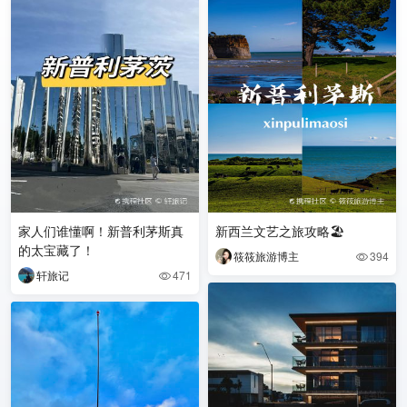
家人们谁懂啊！新普利茅斯真
新西兰文艺之旅攻略🏖️
的太宝藏了！
筱筱旅游博主
394

轩旅记
471
