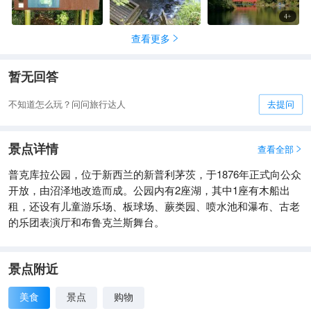
4
+
查看更多

暂无回答
不知道怎么玩？问问旅行达人
去提问
景点详情
查看全部

普克库拉公园，位于新西兰的新普利茅茨，于1876年正式向公众
开放，由沼泽地改造而成。公园内有2座湖，其中1座有木船出
租，还设有儿童游乐场、板球场、蕨类园、喷水池和瀑布、古老
的乐团表演厅和布鲁克兰斯舞台。
景点附近
美食
景点
购物