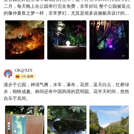
二月，每天晚上在公园举行完全免费，非常好玩 整个公园被装点
的像仲夏夜之梦一样，非常梦幻，尤其是很多设施极具设计的小
孩，玩的也很高兴 夜间中心琥珀上的游船都装点得夜灯璀璨
8
+
OK@XIN
5分
超棒
漫步于公园，神清气爽，水车，瀑布，花房，蓝天白云，红桥绿
水，相映成趣。林间还有中国风情的昆明园。花半天时间，悠然
自乐于其间。