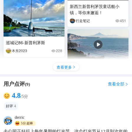
新西兰新普利茅茨童话般小
镇，等你来邂逅！
行走笔记
451

巡城记86-新普利茅斯
本东2023
228

漫步云端之下:新普利茅茨海岸
查看更多

的宁静海湾
旅行的玩家
311

用户点评
查看全部
(
9
)

4.8
/5分
好评
4
derric
5分
超棒
去公园正好赶上每年暑期的灯光节，这个灯光节从12月到次年的